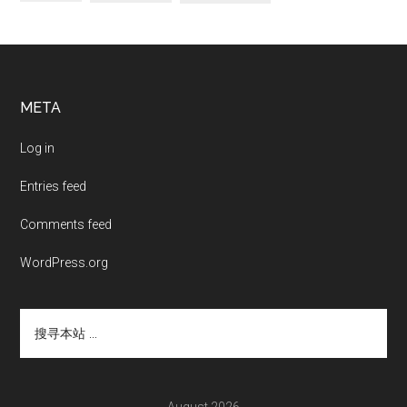
Footer
META
Log in
Entries feed
Comments feed
WordPress.org
搜
寻
本
站
...