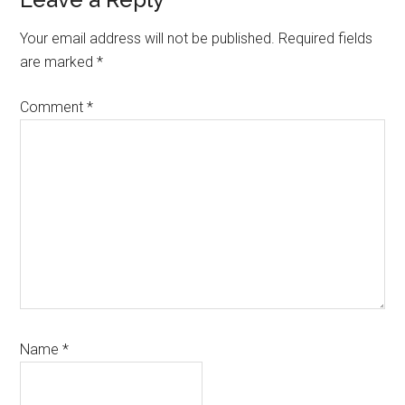
Reader
Interactions
Your email address will not be published.
Required fields
are marked
*
Comment
*
Name
*