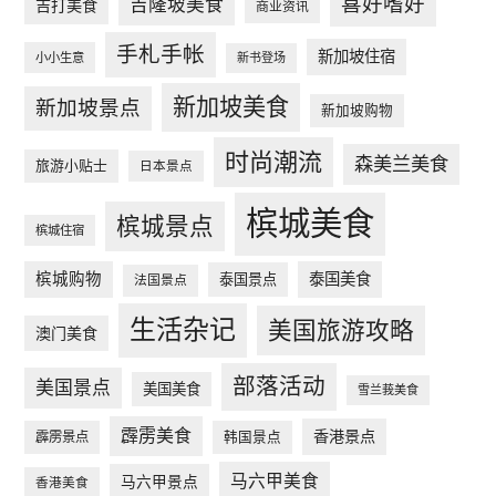
喜好嗜好
吉隆坡美食
吉打美食
商业资讯
手札手帐
新加坡住宿
小小生意
新书登场
新加坡美食
新加坡景点
新加坡购物
时尚潮流
森美兰美食
旅游小贴士
日本景点
槟城美食
槟城景点
槟城住宿
槟城购物
泰国美食
泰国景点
法国景点
生活杂记
美国旅游攻略
澳门美食
部落活动
美国景点
美国美食
雪兰莪美食
霹雳美食
香港景点
韩国景点
霹雳景点
马六甲美食
马六甲景点
香港美食