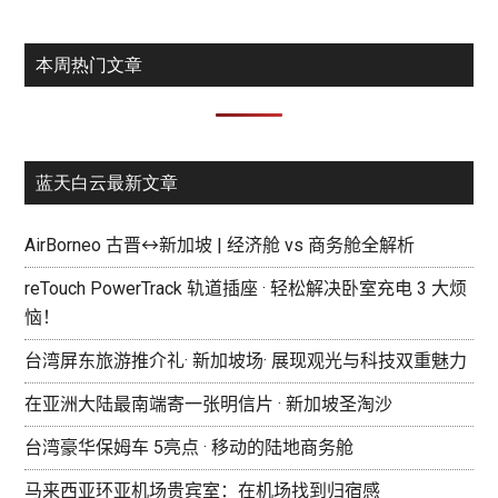
本周热门文章
蓝天白云最新文章
AirBorneo 古晋↔新加坡 | 经济舱 vs 商务舱全解析
reTouch PowerTrack 轨道插座 · 轻松解决卧室充电 3 大烦
恼！
台湾屏东旅游推介礼· 新加坡场· 展现观光与科技双重魅力
在亚洲大陆最南端寄一张明信片 · 新加坡圣淘沙
台湾豪华保姆车 5亮点 · 移动的陆地商务舱
马来西亚环亚机场贵宾室：在机场找到归宿感