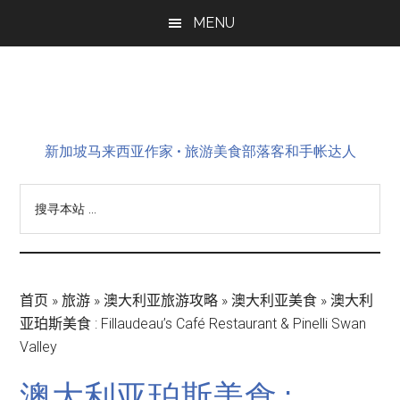
Skip
Skip
Skip
MENU
to
to
to
main
primary
footer
content
sidebar
新加坡马来西亚作家 • 旅游美食部落客和手帐达人
搜
寻
本
站
...
首页
»
旅游
»
澳大利亚旅游攻略
»
澳大利亚美食
»
澳大利
亚珀斯美食 : Fillaudeau’s Café Restaurant & Pinelli Swan
Valley
澳大利亚珀斯美食 :