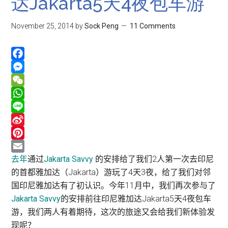
达Jakarta5天4夜包车游
November 25, 2014
by
Sock Peng
11 Comments
Facebook
Messenger
WeChat
WhatsApp
Line
Sina
Weibo
Pinterest
Email
去年
通过
Jakarta Savvy
的安排给了我们2人第一次去印尼
的首都雅加达（Jakarta）游玩了4天3夜，给了我们对邻
国印尼雅加达有了初认识。今年11月中，我们再次参与了
Jakarta Savvy
的安排前往印尼雅加达Jakarta5天4夜包车
游，我们两人有着期待，这次的旅途又会给我们新体验发
现呢？