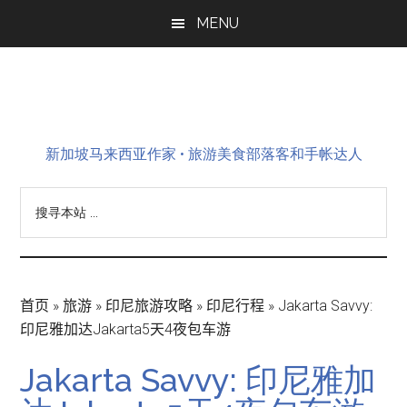
Skip
Skip
Skip
MENU
to
to
to
main
primary
footer
content
sidebar
新加坡马来西亚作家 • 旅游美食部落客和手帐达人
搜
寻
本
站
...
首页
»
旅游
»
印尼旅游攻略
»
印尼行程
»
Jakarta Savvy:
印尼雅加达Jakarta5天4夜包车游
Jakarta Savvy: 印尼雅加