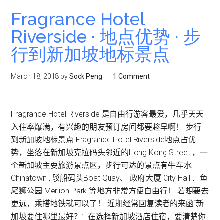
·
Fragrance Hotel
隐
Riverside · 地点优势 · 步
藏
行到新加坡地标景点
于
新
加
March 18, 2018
by
Sock Peng
1 Comment
坡
丹
戎
Fragrance Hotel Riverside 是自由行游客最爱，几乎天天
巴
入住率爆满，有兴趣的朋友预订房间都要趁早啊！ 步行
葛
到新加坡地标景点 Fragrance Hotel Riverside地点占优
商
势，坐落在新加坡克拉码头邻近的Hong Kong Street ，一
业
个新加坡主要旅游景点区，步行可达的景点有牛车水
中
Chinatown , 驳船码头Boat Quay、 政府大厦 City Hall 、鱼
心
尾狮公园 Merlion Park 等地方非常方便自由行！ 若想要去
的
更远，乘搭地铁就可以了！ 近期经常回复读者的来函“新
精
加坡要住哪里最好？” 在选择新加坡酒店住宿，要清楚你