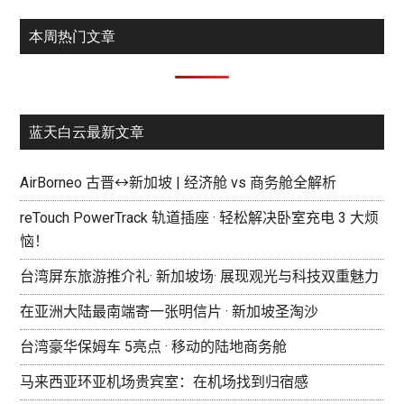
本周热门文章
蓝天白云最新文章
AirBorneo 古晋↔新加坡 | 经济舱 vs 商务舱全解析
reTouch PowerTrack 轨道插座 · 轻松解决卧室充电 3 大烦
恼！
台湾屏东旅游推介礼· 新加坡场· 展现观光与科技双重魅力
在亚洲大陆最南端寄一张明信片 · 新加坡圣淘沙
台湾豪华保姆车 5亮点 · 移动的陆地商务舱
马来西亚环亚机场贵宾室：在机场找到归宿感