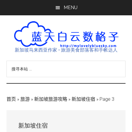
Skip
Skip
Skip
MENU
to
to
to
main
primary
footer
content
sidebar
新加坡马来西亚作家 • 旅游美食部落客和手帐达人
搜
寻
本
站
...
首页
»
旅游
»
新加坡旅游攻略
»
新加坡住宿
»
Page 3
新加坡住宿