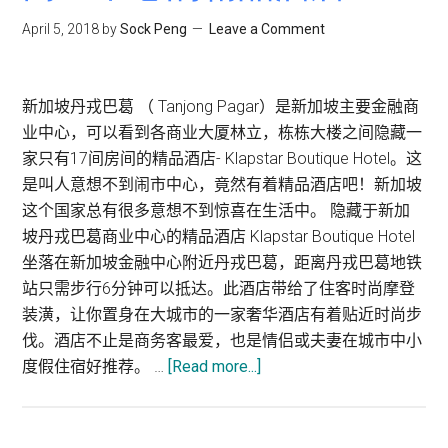
–
推
April 5, 2018
by
Sock Peng
Leave a Comment
Bugis
荐
·
阁
新加坡丹戎巴葛 （ Tanjong Pagar）是新加坡主要金融商
楼
业中心，可以看到各商业大厦林立，栋栋大楼之间隐藏一
房
家只有17间房间的精品酒店- Klapstar Boutique Hotel。这
间
是叫人意想不到闹市中心，竟然有着精品酒店吧！新加坡
选
这个国家总有很多意想不到惊喜在生活中。 隐藏于新加
择
坡丹戎巴葛商业中心的精品酒店 Klapstar Boutique Hotel
多
坐落在新加坡金融中心附近丹戎巴葛，距离丹戎巴葛地铁
Fra
站只需步行6分钟可以抵达。此酒店带给了住客时尚摩登
Hot
装潢，让你置身在大城市的一家奢华酒店有着贴近时尚步
–
伐。酒店不止是商务客最爱，也是情侣或夫妻在城市中小
Bal
about
度假住宿好推荐。 …
[Read more...]
Klapstar
Boutique
Hotel