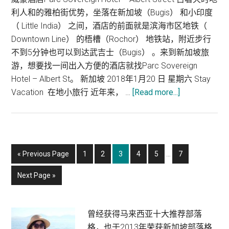
加
利人和的雅柏街优势，坐落在新加坡（Bugis） 和小印度
坡
（ Little India） 之间，酒店的前面就是滨海市区地铁（
地
Downtown Line） 的梧槽（Rochor） 地铁站，附近步行
标
不到5分钟也可以到达武吉士（Bugis） 。来到新加坡旅
景
游，想要找一间出入方便的酒店就找Parc Sovereign
点
Hotel – Albert St。 新加坡 2018年1月20 日 星期六 Stay
about
Vacation 在地小旅行 近年来， …
[Read more...]
新
加
坡
酒
Interim
Go
Page
Page
Page
Page
Page
Page
«
Previous Page
1
2
3
4
5
…
7
店
pages
to
：
omitted
Go
Next Page »
威
to
豪
酒
Primary
曾经获得马来西亚十大推荐部落
店
格，也于2013年荣获新加坡部落格