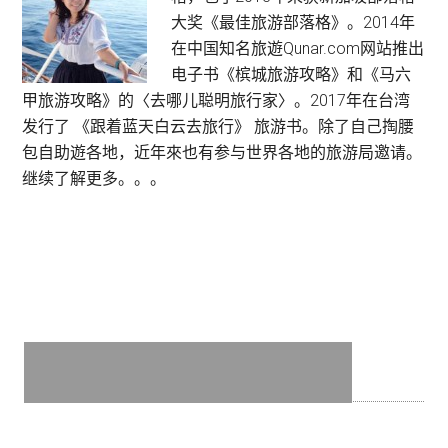
Sidebar
Parc
大奖《最佳旅游部落格》。2014年
Sovereign
在中国知名旅遊Qunar.com网站推出
Hotel
电子书《槟城旅游攻略》和《马六
–
甲旅游攻略》的〈去哪儿聪明旅行家〉。2017年在台湾
Albert
发行了 《跟着蓝天白云去旅行》 旅游书。除了自己掏腰
St
包自助遊各地，近年來也有参与世界各地的旅游局邀请。
·
继续了解更多。。。
非
常
方
便
新
加
坡
市
区
旅