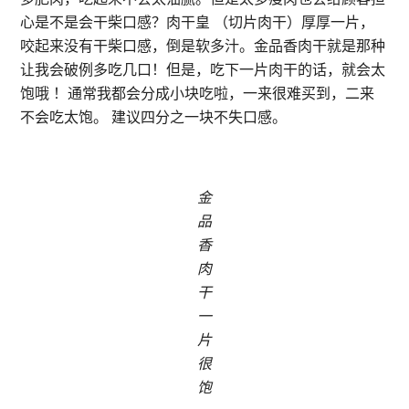
心是不是会干柴口感？肉干皇 （切片肉干）厚厚一片，
咬起来没有干柴口感，倒是软多汁。金品香肉干就是那种
让我会破例多吃几口！但是，吃下一片肉干的话，就会太
饱哦 ！通常我都会分成小块吃啦，一来很难买到，二来
不会吃太饱。 建议四分之一块不失口感。
金
品
香
肉
干
一
片
很
饱