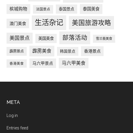
槟城购物
泰国美食
泰国景点
法国景点
生活杂记
美国旅游攻略
澳门美食
部落活动
美国景点
美国美食
雪兰莪美食
霹雳美食
香港景点
韩国景点
霹雳景点
马六甲美食
马六甲景点
香港美食
Footer
META
Log in
Entries feed