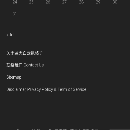
24
25
26
27
28
29
30
31
« Jul
关于蓝天白云数格子
联络我们 Contact Us
Sitemap
Disclaimer, Privacy Policy & Term of Service