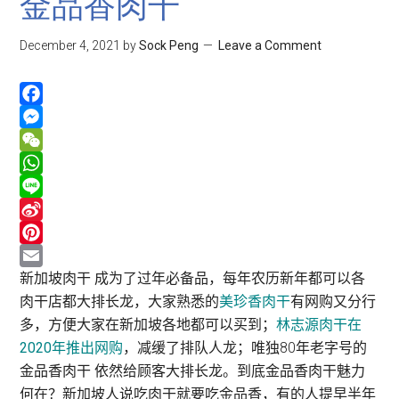
金品香肉干
December 4, 2021
by
Sock Peng
Leave a Comment
Facebook
Messenger
WeChat
WhatsApp
Line
Sina
Weibo
Pinterest
Email
新加坡肉干 成为了过年必备品，每年农历新年都可以各
肉干店都大排长龙，大家熟悉的
美珍香肉干
有网购又分行
多，方便大家在新加坡各地都可以买到；
林志源肉干在
2020年推出网购
，减缓了排队人龙；唯独80年老字号的
金品香肉干 依然给顾客大排长龙。到底金品香肉干魅力
何在？新加坡人说吃肉干就要吃金品香，有的人提早半年