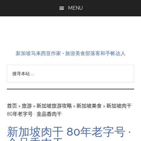
Skip
Skip
Skip
MENU
to
to
to
main
primary
footer
content
sidebar
新加坡马来西亚作家 • 旅游美食部落客和手帐达人
搜
寻
本
站
...
首页
»
旅游
»
新加坡旅游攻略
»
新加坡美食
»
新加坡肉干
80年老字号 · 金品香肉干
新加坡肉干 80年老字号 ·