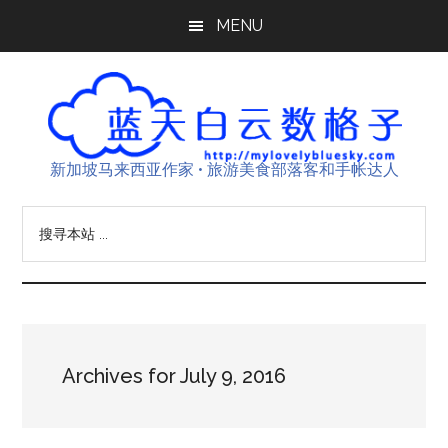
Skip
Skip
Skip
MENU
to
to
to
main
primary
footer
content
sidebar
新加坡马来西亚作家 • 旅游美食部落客和手帐达人
搜
寻
本
站
...
Archives for July 9, 2016