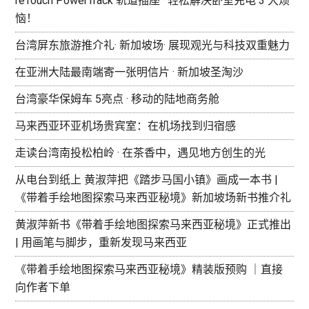
reTouch PowerTrack 轨道插座 · 轻松解决卧室充电 3 大烦
恼！
台湾屏东旅游推介礼· 新加坡场· 展现观光与科技双重魅力
在亚洲大陆最南端寄一张明信片 · 新加坡圣淘沙
台湾豪华保姆车 5亮点 · 移动的陆地商务舱
马来西亚环亚机场贵宾室：在机场找到归宿感
走读台湾南投松柏岭 · 在茶香中，遇见地方创生的光
从电台到纸上 黄淑萍把《踏步马国小镇》画成一本书 |
《带着手绘地图探索马来西亚秘境》新加坡场新书推介礼
黄淑萍新书《带着手绘地图探索马来西亚秘境》正式推出
| 用画笔与脚步，重新发现马来西亚
《带着手绘地图探索马来西亚秘境》精装版预购 ｜直接
向作者下单