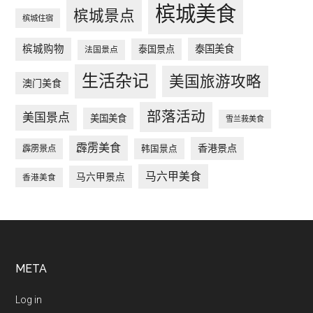
槟城美食
槟城景点
槟城住宿
槟城购物
泰国美食
泰国景点
法国景点
生活杂记
美国旅游攻略
澳门美食
部落活动
美国景点
美国美食
雪兰莪美食
霹雳美食
香港景点
韩国景点
霹雳景点
马六甲美食
马六甲景点
香港美食
Footer
META
Log in