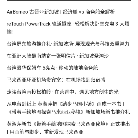
AirBorneo 古晋↔新加坡 | 经济舱 vs 商务舱全解析
reTouch PowerTrack 轨道插座 · 轻松解决卧室充电 3 大烦
恼！
台湾屏东旅游推介礼· 新加坡场· 展现观光与科技双重魅力
在亚洲大陆最南端寄一张明信片 · 新加坡圣淘沙
台湾豪华保姆车 5亮点 · 移动的陆地商务舱
马来西亚环亚机场贵宾室：在机场找到归宿感
走读台湾南投松柏岭 · 在茶香中，遇见地方创生的光
从电台到纸上 黄淑萍把《踏步马国小镇》画成一本书 |
《带着手绘地图探索马来西亚秘境》新加坡场新书推介礼
黄淑萍新书《带着手绘地图探索马来西亚秘境》正式推出
| 用画笔与脚步，重新发现马来西亚