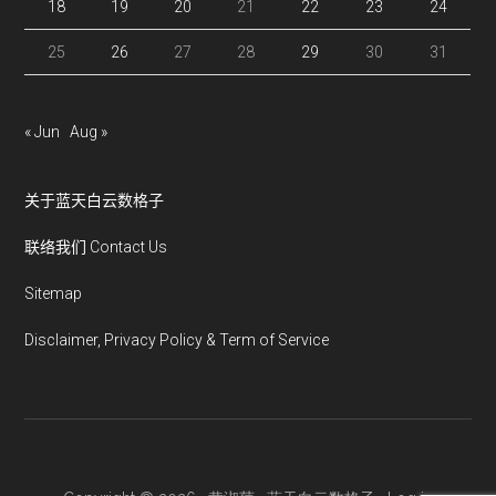
18
19
20
21
22
23
24
25
26
27
28
29
30
31
« Jun
Aug »
关于蓝天白云数格子
联络我们 Contact Us
Sitemap
Disclaimer, Privacy Policy & Term of Service