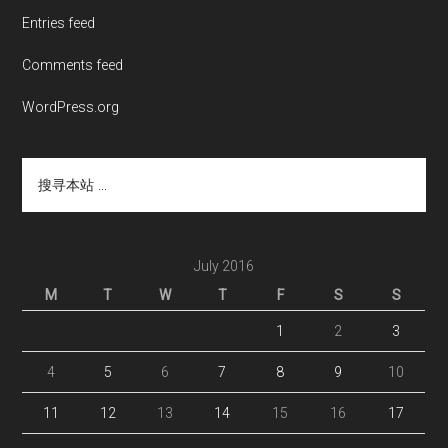
Entries feed
Comments feed
WordPress.org
搜
寻
本
站
...
July 2016
M
T
W
T
F
S
S
1
2
3
4
5
6
7
8
9
10
11
12
13
14
15
16
17