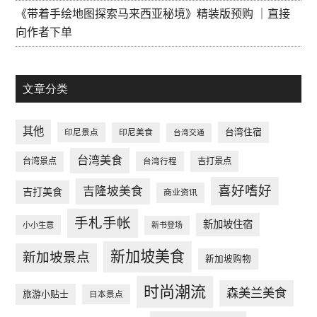
《带着手绘地图探索马来西亚秘境》精装版预购 ｜直接
向作者下单
文章分类
其他
台湾住宿
印尼景点
印尼美食
台湾交通
台湾美食
台湾景点
台湾行程
吉打景点
喜好嗜好
吉隆坡美食
吉打美食
商业资讯
手札手帐
新加坡住宿
小小生意
新书登场
新加坡美食
新加坡景点
新加坡购物
时尚潮流
森美兰美食
旅游小贴士
日本景点