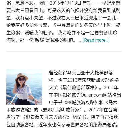
粥，念念不忘。 澳门 2016年1月18日 星期一 一早起来想
要去大三巴看日出，可是这天的气候并没有给我看到咸鸭
蛋，我有点小失望，不过我在大三巴附近兜走了一会儿，
给我有好多意外收获，当中最满足的是冬天的早上吃一碗
生滚粥，暖暖我的肚子。 我对吃并不是一定要餐餐山珍
about
海味，那一份“暖暖”是我要的味道。 …
[Read more...]
澳
门
美
食
Primary
曾经获得马来西亚十大推荐部落
|
格，也于2013年荣获新加坡部落格
Sidebar
女
大奖《最佳旅游部落格》。2014年
娲
在中国知名旅遊Qunar.com网站推出
庙
电子书《槟城旅游攻略》和《马六
前
甲旅游攻略》的〈去哪儿聪明旅行家〉。2017年在台湾
生
发行了 《跟着蓝天白云去旅行》 旅游书。除了自己掏腰
滚
包自助遊各地，近年來也有参与世界各地的旅游局邀请。