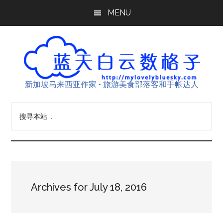
Skip
Skip
Skip
MENU
to
to
to
main
primary
footer
content
sidebar
新加坡马来西亚作家 • 旅游美食部落客和手帐达人
搜
寻
本
站
...
Archives for July 18, 2016