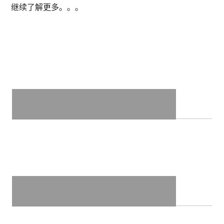
粥
继续了解更多。。。
(台
湾
电
视
节
目
《
食
尚
玩
家
》
推
荐
澳
门
十