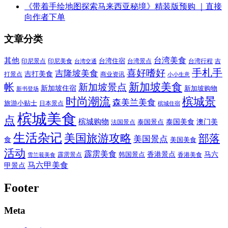
《带着手绘地图探索马来西亚秘境》精装版预购 ｜直接
向作者下单
文章分类
其他
台湾美食
印尼美食
台湾住宿
台湾景点
吉
印尼景点
台湾行程
台湾交通
喜好嗜好
手札手
吉隆坡美食
吉打美食
打景点
商业资讯
小小生意
新加坡美食
帐
新加坡景点
新加坡住宿
新加坡购物
新书登场
时尚潮流
槟城景
森美兰美食
旅游小贴士
日本景点
槟城住宿
槟城美食
点
槟城购物
泰国美食
澳门美
泰国景点
法国景点
生活杂记
美国旅游攻略
部落
美国景点
食
美国美食
活动
霹雳美食
香港景点
马六
霹雳景点
韩国景点
雪兰莪美食
香港美食
马六甲美食
甲景点
Footer
Meta