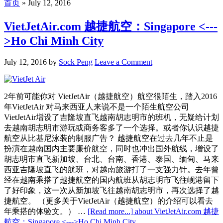
首页
»
July 12, 2016
VietJetAir.com 越捷航空：Singapore <---
>Ho Chi Minh City
July 12, 2016
by
Sock Peng
Leave a Comment
2年前可能你对 VietJetAir（越捷航空）航空很陌生，踏入2016
年VietJetAir 对马来西亚人来说不是一个陌生航空公司
VietJetAir增设了吉隆坡直飞越南胡志明市的班机，无疑给计划
去越南胡志明市游玩或商务客多了一个选择。或者你认识越捷
航空从比基尼泳装的制服广告？ 越捷航空在过去几年不止是
扮演在越南国内主要廉价航空，同时也冲出国外航线，增设了
胡志明市直飞新加坡、台北、台南、香港、泰国、缅甸、马来
西亚吉隆坡直飞的航班，对越南旅游打了一支强力针。去年曾
经在越南乘搭了越捷航空的国内航班从胡志明市飞往岘港留下
了好印象，这一次从新加坡飞往越南胡志明市，再次选择了越
捷航空。 （更多关于VietJetAir（越捷航空）的介绍可以看去
年乘搭的体验文。） …
[Read more...]
about VietJetAir.com 越捷
航空：Singapore <--->Ho Chi Minh City