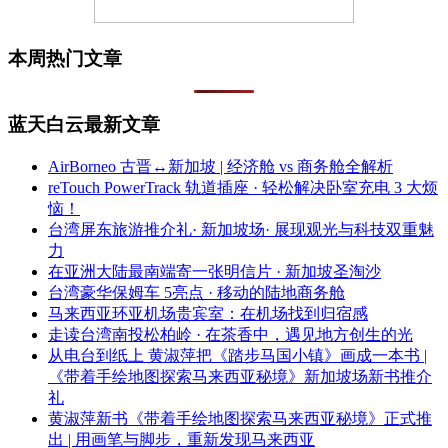
本周热门文章
蓝天白云最新文章
AirBorneo 古晋↔新加坡 | 经济舱 vs 商务舱全解析
reTouch PowerTrack 轨道插座 · 轻松解决卧室充电 3 大烦
恼！
台湾屏东旅游推介礼· 新加坡场· 展现观光与科技双重魅
力
在亚洲大陆最南端寄一张明信片 · 新加坡圣淘沙
台湾豪华保姆车 5亮点 · 移动的陆地商务舱
马来西亚环亚机场贵宾室：在机场找到归宿感
走读台湾南投松柏岭 · 在茶香中，遇见地方创生的光
从电台到纸上 黄淑萍把《踏步马国小镇》画成一本书 |
《带着手绘地图探索马来西亚秘境》新加坡场新书推介
礼
黄淑萍新书《带着手绘地图探索马来西亚秘境》正式推
出 | 用画笔与脚步，重新发现马来西亚