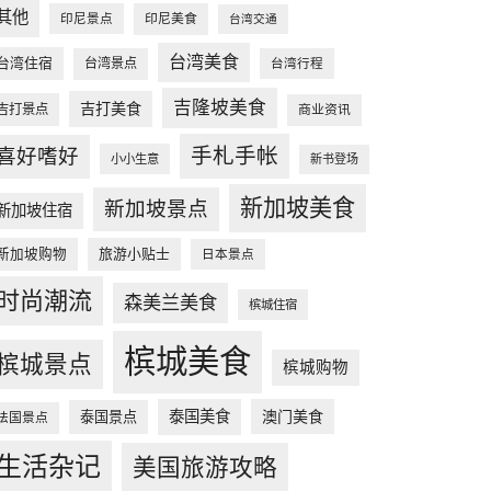
其他
印尼景点
印尼美食
台湾交通
台湾美食
台湾住宿
台湾景点
台湾行程
吉隆坡美食
吉打美食
吉打景点
商业资讯
手札手帐
喜好嗜好
小小生意
新书登场
新加坡美食
新加坡景点
新加坡住宿
新加坡购物
旅游小贴士
日本景点
时尚潮流
森美兰美食
槟城住宿
槟城美食
槟城景点
槟城购物
泰国美食
澳门美食
泰国景点
法国景点
生活杂记
美国旅游攻略