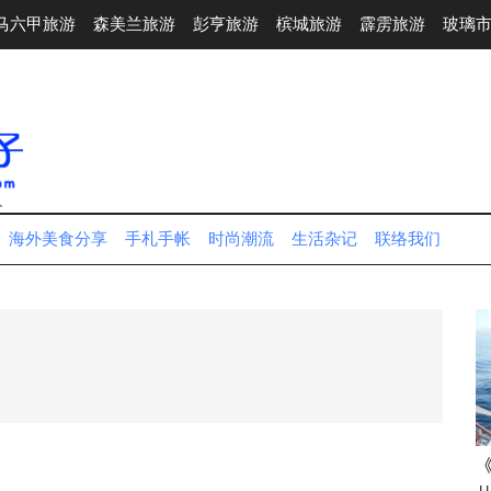
马六甲旅游
森美兰旅游
彭亨旅游
槟城旅游
霹雳旅游
玻璃
人
海外美食分享
手札手帐
时尚潮流
生活杂记
联络我们
6