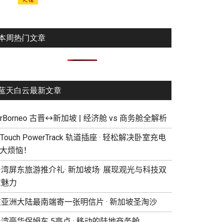
本周热门文章
蓝天白云最新文章
irBorneo 古晋↔新加坡 | 经济舱 vs 商务舱全解析
eTouch PowerTrack 轨道插座 · 轻松解决卧室充电
 大烦恼！
湾屏东旅游推介礼· 新加坡场· 展现观光与科技双
重魅力
在亚洲大陆最南端寄一张明信片 · 新加坡圣淘沙
湾豪华保姆车 5亮点 · 移动的陆地商务舱