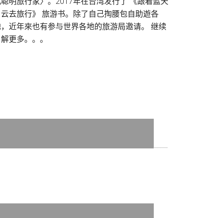
儿聪明旅行家〉。2017年在台湾发行了 《跟着蓝天
白云去旅行》 旅游书。除了自己掏腰包自助遊各
地，近年來也有参与世界各地的旅游局邀请。
继续
了解更多。。。