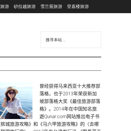
市旅游
砂拉越旅游
雪兰莪旅游
登嘉楼旅游
搜
寻
本
站
...
Primary
曾经获得马来西亚十大推荐部
落格，也于2013年荣获新加
Sidebar
坡部落格大奖《最佳旅游部落
格》。2014年在中国知名旅
遊Qunar.com网站推出电子书
《槟城旅游攻略》和《马六甲旅游攻略》的〈去哪