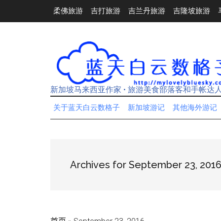
Skip
Skip
Skip
Skip
柔佛旅游
吉打旅游
吉兰丹旅游
吉隆坡旅游
to
to
to
to
main
secondary
primary
footer
content
menu
sidebar
新加坡马来西亚作家 • 旅游美食部落客和手帐达
关于蓝天白云数格子
新加坡游记
其他海外游记
Archives for September 23, 201