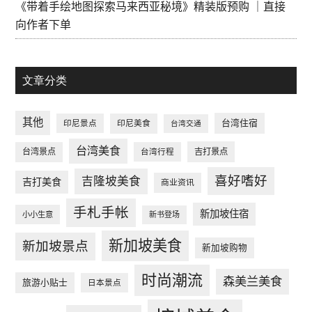
《带着手绘地图探索马来西亚秘境》精装版预购 ｜直接
向作者下单
文章分类
其他
台湾住宿
印尼景点
印尼美食
台湾交通
台湾美食
台湾景点
台湾行程
吉打景点
喜好嗜好
吉隆坡美食
吉打美食
商业资讯
手札手帐
新加坡住宿
小小生意
新书登场
新加坡美食
新加坡景点
新加坡购物
时尚潮流
森美兰美食
旅游小贴士
日本景点