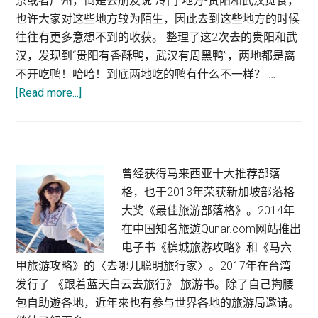
京或者广州，倒是去朋友说“冷门”地方-贵阳和武汉觅食，
也许大家对这些地方较为陌生，因此去到这些地方的时候
往往有更多意想不到的收获。 整理了这2次去的贵阳和武
汉，发现到“贵阳有香酥鸭，武汉有周黑鸭”，两地都是离
不开吃鸭！哈哈！到底两地吃的鸭有什么不一样？ …
about
[Read more...]
武
汉
美
食
Primary
曾经获得马来西亚十大推荐部落
:
格，也于2013年荣获新加坡部落格
Sidebar
贵
大奖《最佳旅游部落格》。2014年
阳
在中国知名旅遊Qunar.com网站推出
有
电子书《槟城旅游攻略》和《马六
香
甲旅游攻略》的〈去哪儿聪明旅行家〉。2017年在台湾
酥
发行了 《跟着蓝天白云去旅行》 旅游书。除了自己掏腰
鸭，
包自助遊各地，近年來也有参与世界各地的旅游局邀请。
武