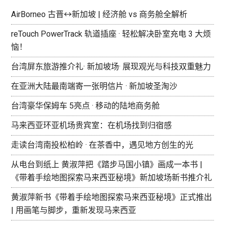
AirBorneo 古晋↔新加坡 | 经济舱 vs 商务舱全解析
reTouch PowerTrack 轨道插座 · 轻松解决卧室充电 3 大烦
恼！
台湾屏东旅游推介礼· 新加坡场· 展现观光与科技双重魅力
在亚洲大陆最南端寄一张明信片 · 新加坡圣淘沙
台湾豪华保姆车 5亮点 · 移动的陆地商务舱
马来西亚环亚机场贵宾室：在机场找到归宿感
走读台湾南投松柏岭 · 在茶香中，遇见地方创生的光
从电台到纸上 黄淑萍把《踏步马国小镇》画成一本书 |
《带着手绘地图探索马来西亚秘境》新加坡场新书推介礼
黄淑萍新书《带着手绘地图探索马来西亚秘境》正式推出
| 用画笔与脚步，重新发现马来西亚