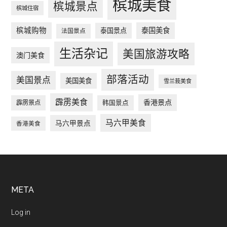
槟城美食
槟城景点
槟城住宿
槟城购物
泰国美食
泰国景点
法国景点
生活杂记
美国旅游攻略
澳门美食
部落活动
美国景点
美国美食
雪兰莪美食
霹雳美食
香港景点
韩国景点
霹雳景点
马六甲美食
马六甲景点
香港美食
Footer
META
Log in