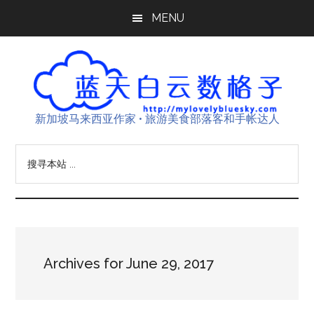
Skip
Skip
Skip
MENU
to
to
to
main
primary
footer
content
sidebar
新加坡马来西亚作家 • 旅游美食部落客和手帐达人
搜
寻
本
站
...
Archives for June 29, 2017