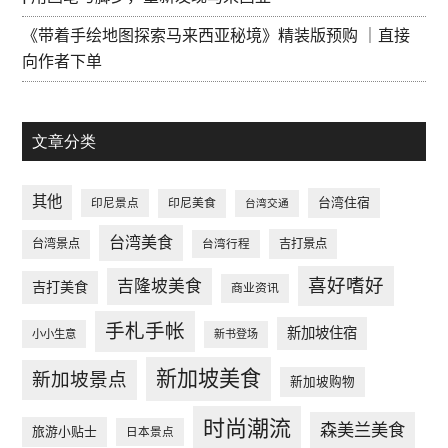
《带着手绘地图探索马来西亚秘境》精装版预购 ｜直接
向作者下单
文章分类
其他
台湾住宿
印尼景点
印尼美食
台湾交通
台湾美食
台湾景点
台湾行程
吉打景点
喜好嗜好
吉隆坡美食
吉打美食
商业资讯
手札手帐
新加坡住宿
小小生意
新书登场
新加坡美食
新加坡景点
新加坡购物
时尚潮流
森美兰美食
旅游小贴士
日本景点