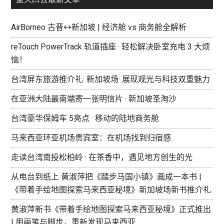
AirBorneo 古晋↔新加坡 | 经济舱 vs 商务舱全解析
reTouch PowerTrack 轨道插座 · 轻松解决卧室充电 3 大烦
恼！
台湾屏东旅游推介礼· 新加坡场· 展现观光与科技双重魅力
在亚洲大陆最南端寄一张明信片 · 新加坡圣淘沙
台湾豪华保姆车 5亮点 · 移动的陆地商务舱
马来西亚环亚机场贵宾室：在机场找到归宿感
走读台湾南投松柏岭 · 在茶香中，遇见地方创生的光
从电台到纸上 黄淑萍把《踏步马国小镇》画成一本书 |
《带着手绘地图探索马来西亚秘境》新加坡场新书推介礼
黄淑萍新书《带着手绘地图探索马来西亚秘境》正式推出
| 用画笔与脚步，重新发现马来西亚