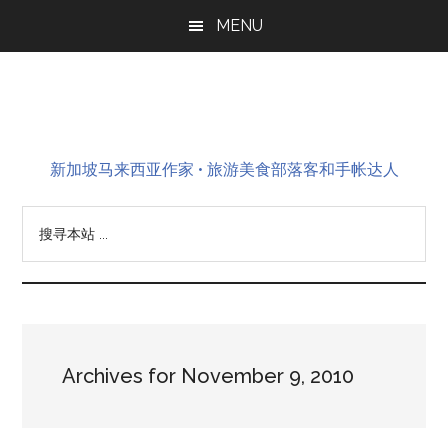
Skip
Skip
Skip
MENU
to
to
to
main
primary
footer
content
sidebar
新加坡马来西亚作家 • 旅游美食部落客和手帐达人
搜
寻
本
站
...
Archives for November 9, 2010