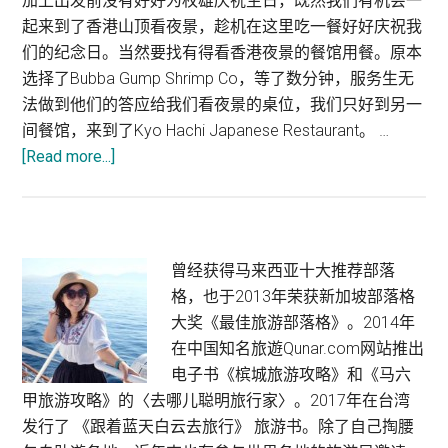
加上出发前没有好好为权雄庆祝生日，既然我们有机会一
起来到了香港山顶看夜景，趁机在这里吃一餐好好庆祝我
们的纪念日。当然要找有得看香港夜景的餐馆用餐。原本
选择了Bubba Gump Shrimp Co，等了数分钟，服务生无
法做到他们的答应给我们看夜景的桌位，我们只好到另一
间餐馆，来到了Kyo Hachi Japanese Restaurant。 …
about
[Read more...]
香
港
美
食：
Primary
曾经获得马来西亚十大推荐部落
巨
格，也于2013年荣获新加坡部落格
Sidebar
八
大奖《最佳旅游部落格》。2014年
日
在中国知名旅遊Qunar.com网站推出
本
电子书《槟城旅游攻略》和《马六
料
甲旅游攻略》的〈去哪儿聪明旅行家〉。2017年在台湾
理
发行了 《跟着蓝天白云去旅行》 旅游书。除了自己掏腰
Kyo