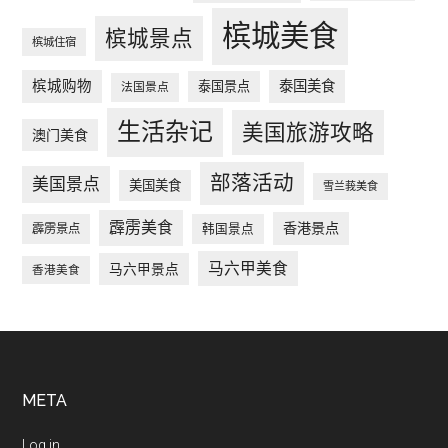
槟城美食
槟城景点
槟城住宿
槟城购物
泰国美食
泰国景点
法国景点
生活杂记
美国旅游攻略
澳门美食
部落活动
美国景点
美国美食
雪兰莪美食
霹雳美食
香港景点
韩国景点
霹雳景点
马六甲美食
马六甲景点
香港美食
Footer
META
Log in