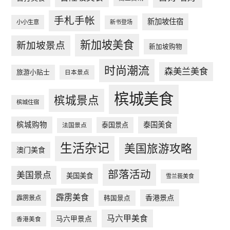
手札手帐
新加坡住宿
小小生意
新书登场
新加坡美食
新加坡景点
新加坡购物
时尚潮流
森美兰美食
旅游小贴士
日本景点
槟城美食
槟城景点
槟城住宿
槟城购物
泰国美食
泰国景点
法国景点
生活杂记
美国旅游攻略
澳门美食
部落活动
美国景点
美国美食
雪兰莪美食
霹雳美食
香港景点
韩国景点
霹雳景点
马六甲美食
马六甲景点
香港美食