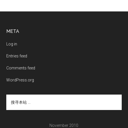
Footer
META
Log in
Entries feed
Comments feed
WordPress.org
搜
寻
本
站
...
November 2010