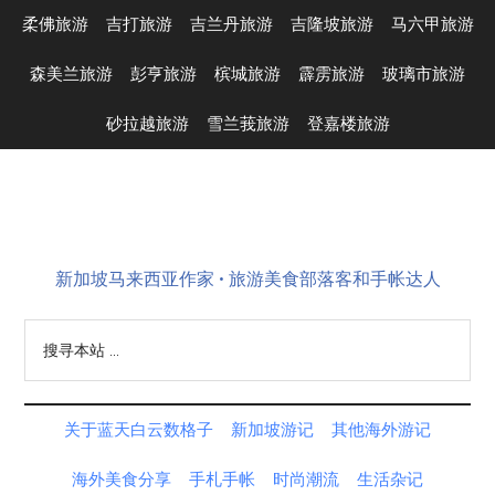
Skip
Skip
Skip
Skip
柔佛旅游
吉打旅游
吉兰丹旅游
吉隆坡旅游
马六甲旅游
to
to
to
to
main
secondary
primary
footer
森美兰旅游
彭亨旅游
槟城旅游
霹雳旅游
玻璃市旅游
content
menu
sidebar
砂拉越旅游
雪兰莪旅游
登嘉楼旅游
新加坡马来西亚作家 • 旅游美食部落客和手帐达人
搜
寻
本
站
关于蓝天白云数格子
新加坡游记
其他海外游记
...
海外美食分享
手札手帐
时尚潮流
生活杂记