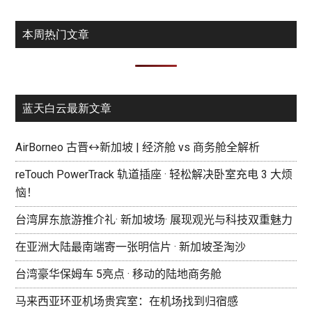
本周热门文章
蓝天白云最新文章
AirBorneo 古晋↔新加坡 | 经济舱 vs 商务舱全解析
reTouch PowerTrack 轨道插座 · 轻松解决卧室充电 3 大烦
恼！
台湾屏东旅游推介礼· 新加坡场· 展现观光与科技双重魅力
在亚洲大陆最南端寄一张明信片 · 新加坡圣淘沙
台湾豪华保姆车 5亮点 · 移动的陆地商务舱
马来西亚环亚机场贵宾室：在机场找到归宿感