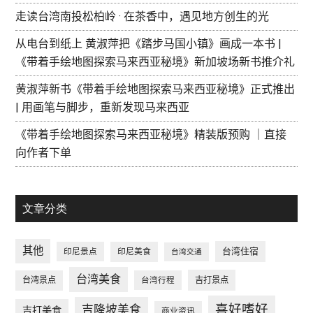
走读台湾南投松柏岭 · 在茶香中，遇见地方创生的光
从电台到纸上 黄淑萍把《踏步马国小镇》画成一本书 |
《带着手绘地图探索马来西亚秘境》新加坡场新书推介礼
黄淑萍新书《带着手绘地图探索马来西亚秘境》正式推出
| 用画笔与脚步，重新发现马来西亚
《带着手绘地图探索马来西亚秘境》精装版预购 ｜直接
向作者下单
文章分类
其他
台湾住宿
印尼景点
印尼美食
台湾交通
台湾美食
台湾景点
台湾行程
吉打景点
喜好嗜好
吉隆坡美食
吉打美食
商业资讯