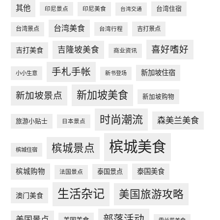
其他
台湾住宿
印尼景点
印尼美食
台湾交通
台湾美食
台湾景点
台湾行程
吉打景点
喜好嗜好
吉隆坡美食
吉打美食
商业资讯
手札手帐
新加坡住宿
小小生意
新书登场
新加坡美食
新加坡景点
新加坡购物
时尚潮流
森美兰美食
旅游小贴士
日本景点
槟城美食
槟城景点
槟城住宿
槟城购物
泰国美食
泰国景点
法国景点
生活杂记
美国旅游攻略
澳门美食
部落活动
美国景点