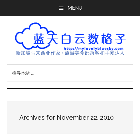
Skip
Skip
Skip
MENU
to
to
to
main
primary
footer
content
sidebar
新加坡马来西亚作家 • 旅游美食部落客和手帐达人
搜
寻
本
站
...
Archives for November 22, 2010