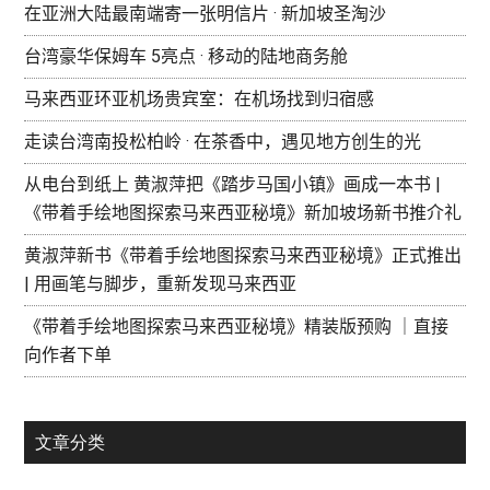
在亚洲大陆最南端寄一张明信片 · 新加坡圣淘沙
台湾豪华保姆车 5亮点 · 移动的陆地商务舱
马来西亚环亚机场贵宾室：在机场找到归宿感
走读台湾南投松柏岭 · 在茶香中，遇见地方创生的光
从电台到纸上 黄淑萍把《踏步马国小镇》画成一本书 |
《带着手绘地图探索马来西亚秘境》新加坡场新书推介礼
黄淑萍新书《带着手绘地图探索马来西亚秘境》正式推出
| 用画笔与脚步，重新发现马来西亚
《带着手绘地图探索马来西亚秘境》精装版预购 ｜直接
向作者下单
文章分类