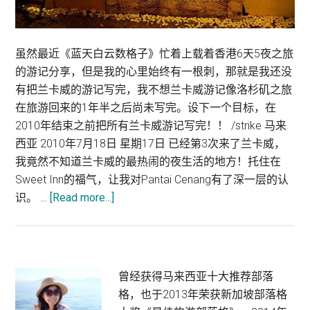
虽然最近《蓝天白云数格子》忙着上载着香港6天5夜之旅
的游记分享，但是我的心里始终有一根刺，那就是我还没
有把兰卡威的游记写完，我不想兰卡威游记像洛杉矶之旅
在旅游回来的1年半之后尚未写完。设下一个目标，在
2010年结束之前把所有兰卡威游记写完！！ /strike 马来
西亚 2010年7月18日 星期17日 已经第3次来了兰卡威，
我竟然不知道兰卡威的最热闹的夜生活的地方！托住在
Sweet Inn的福气，让我对Pantai Cenang有了深一层的认
about
识。 …
[Read more...]
兰
卡
威
景
Primary
曾经获得马来西亚十大推荐部落
点：
格，也于2013年荣获新加坡部落格
Sidebar
Pantai