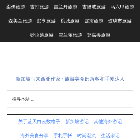
Skip
Skip
Skip
Skip
柔佛旅游
吉打旅游
吉兰丹旅游
吉隆坡旅游
马六甲旅游
to
to
to
to
main
secondary
primary
footer
森美兰旅游
彭亨旅游
槟城旅游
霹雳旅游
玻璃市旅游
content
menu
sidebar
砂拉越旅游
雪兰莪旅游
登嘉楼旅游
新加坡马来西亚作家 • 旅游美食部落客和手帐达人
搜
寻
本
站
关于蓝天白云数格子
新加坡游记
其他海外游记
...
海外美食分享
手札手帐
时尚潮流
生活杂记