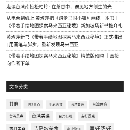
走读台湾南投松柏岭 · 在茶香中，遇见地方创生的光
从电台到纸上 黄淑萍把《踏步马国小镇》画成一本书 |
《带着手绘地图探索马来西亚秘境》新加坡场新书推介礼
黄淑萍新书《带着手绘地图探索马来西亚秘境》正式推出
| 用画笔与脚步，重新发现马来西亚
《带着手绘地图探索马来西亚秘境》精装版预购 ｜直接
向作者下单
文章分类
其他
台湾住宿
印尼景点
印尼美食
台湾交通
台湾美食
台湾景点
台湾行程
吉打景点
喜好嗜好
吉隆坡美食
吉打美食
商业资讯