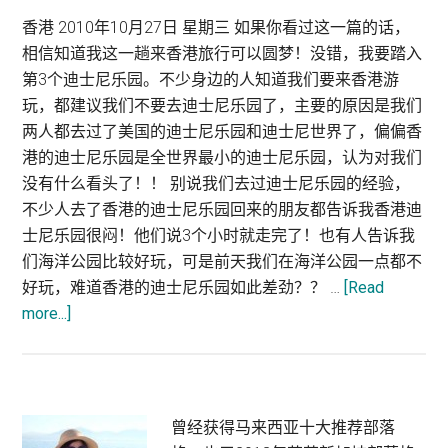
香港 2010年10月27日 星期三 如果你看过这一篇的话，
相信知道我这一趟来香港旅行可以圆梦！没错，我要踏入
第3个迪士尼乐园。不少身边的人知道我们要来香港游
玩，都建议我们不要去迪士尼乐园了，主要的原因是我们
两人都去过了美国的迪士尼乐园和迪士尼世界了，偏偏香
港的迪士尼乐园是全世界最小的迪士尼乐园，认为对我们
没有什么看头了！！ 别说我们去过迪士尼乐园的经验，
不少人去了香港的迪士尼乐园回来的朋友都告诉我香港迪
士尼乐园很闷！他们说3个小时就走完了！也有人告诉我
们海洋公园比较好玩，可是前天我们在海洋公园一点都不
好玩，难道香港的迪士尼乐园如此差劲？？ …
[Read
more...]
about
香
港
景
点：
Primary
曾经获得马来西亚十大推荐部落
Hong