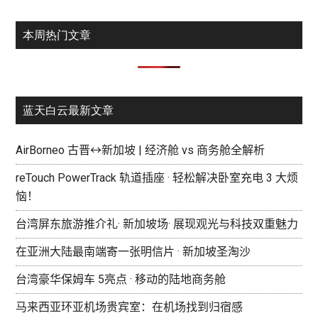
本周热门文章
蓝天白云最新文章
AirBorneo 古晋↔新加坡 | 经济舱 vs 商务舱全解析
reTouch PowerTrack 轨道插座 · 轻松解决卧室充电 3 大烦
恼！
台湾屏东旅游推介礼· 新加坡场· 展现观光与科技双重魅力
在亚洲大陆最南端寄一张明信片 · 新加坡圣淘沙
台湾豪华保姆车 5亮点 · 移动的陆地商务舱
马来西亚环亚机场贵宾室：在机场找到归宿感