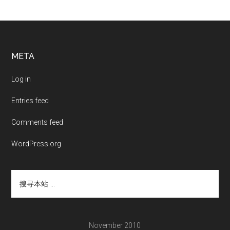
Footer
META
Log in
Entries feed
Comments feed
WordPress.org
搜
寻
本
站
...
November 2010