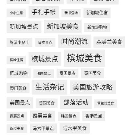
手札手帐
新加坡住宿
小小生意
新书登场
新加坡美食
新加坡景点
新加坡购物
时尚潮流
森美兰美食
旅游小贴士
日本景点
槟城美食
槟城景点
槟城住宿
槟城购物
泰国美食
泰国景点
法国景点
生活杂记
美国旅游攻略
澳门美食
部落活动
美国景点
美国美食
雪兰莪美食
霹雳美食
香港景点
韩国景点
霹雳景点
马六甲美食
马六甲景点
香港美食