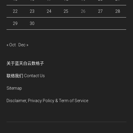
22
23
24
25
26
27
28
29
30
« Oct
Dec »
关于蓝天白云数格子
联络我们 Contact Us
Sitemap
Disclaimer, Privacy Policy & Term of Service