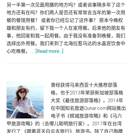
另一半第一次见面用膳的地方吗？或者说事隔多年了这个
地方还有在吗？你们两人是否还有常常去当年的第一次用
餐的餐馆用餐？ 或者你已经忘记了这件事？ 原本今晚权
雄和朋友有约，留下我一个人在家用餐。后来他的朋友有
事，他回家和我一起用餐。由于我没有准备到晚餐，我们
选择出外用餐。我们来到了北海拉惹乌达的水晶宫饮食中
about
心吃晚餐。 …
[Read more...]
北
海
美
食：
Primary
曾经获得马来西亚十大推荐部落
水
格，也于2013年荣获新加坡部落格
Sidebar
晶
大奖《最佳旅游部落格》。2014年
宫
在中国知名旅遊Qunar.com网站推出
面
电子书《槟城旅游攻略》和《马六
线
甲旅游攻略》的〈去哪儿聪明旅行家〉。2017年在台湾
糊
发行了 《跟着蓝天白云去旅行》 旅游书。除了自己掏腰