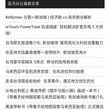
蓝天白云最新文章
AirBorneo 古晋↔新加坡 | 经济舱 vs 商务舱全解析
reTouch PowerTrack 轨道插座 · 轻松解决卧室充电 3 大烦
恼！
台湾屏东旅游推介礼· 新加坡场· 展现观光与科技双重魅力
在亚洲大陆最南端寄一张明信片 · 新加坡圣淘沙
台湾豪华保姆车 5亮点 · 移动的陆地商务舱
马来西亚环亚机场贵宾室：在机场找到归宿感
走读台湾南投松柏岭 · 在茶香中，遇见地方创生的光
从电台到纸上 黄淑萍把《踏步马国小镇》画成一本书 |
《带着手绘地图探索马来西亚秘境》新加坡场新书推介礼
黄淑萍新书《带着手绘地图探索马来西亚秘境》正式推出