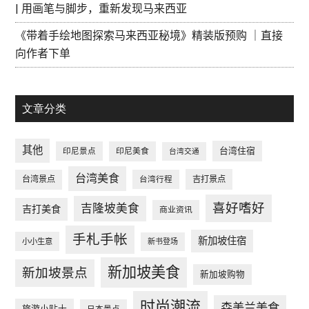
| 用画笔与脚步，重新发现马来西亚
《带着手绘地图探索马来西亚秘境》精装版预购 ｜直接
向作者下单
文章分类
其他
台湾住宿
印尼景点
印尼美食
台湾交通
台湾美食
台湾景点
台湾行程
吉打景点
喜好嗜好
吉隆坡美食
吉打美食
商业资讯
手札手帐
新加坡住宿
小小生意
新书登场
新加坡美食
新加坡景点
新加坡购物
时尚潮流
森美兰美食
旅游小贴士