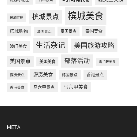
日本景点
槟城美食
槟城景点
槟城住宿
槟城购物
泰国美食
泰国景点
法国景点
生活杂记
美国旅游攻略
澳门美食
部落活动
美国景点
美国美食
雪兰莪美食
霹雳美食
香港景点
韩国景点
霹雳景点
马六甲美食
马六甲景点
香港美食
Footer
META