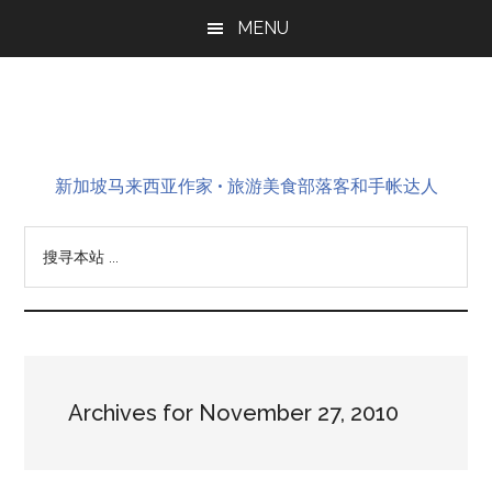
Skip
Skip
Skip
MENU
to
to
to
main
primary
footer
content
sidebar
新加坡马来西亚作家 • 旅游美食部落客和手帐达人
搜
寻
本
站
...
Archives for November 27, 2010