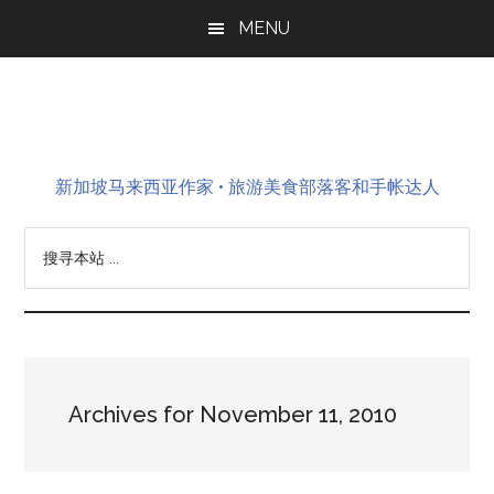
Skip
Skip
Skip
MENU
to
to
to
main
primary
footer
content
sidebar
新加坡马来西亚作家 • 旅游美食部落客和手帐达人
搜
寻
本
站
...
Archives for November 11, 2010