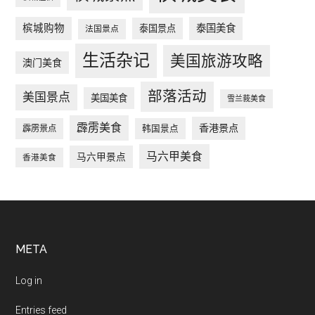
槟城购物
泰国美食
泰国景点
法国景点
生活杂记
美国旅游攻略
澳门美食
部落活动
美国景点
美国美食
雪兰莪美食
霹雳美食
香港景点
韩国景点
霹雳景点
马六甲美食
马六甲景点
香港美食
Footer
META
Log in
Entries feed