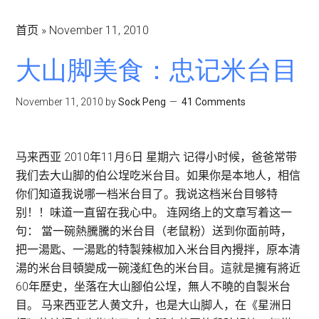
首页
»
November 11, 2010
大山脚美食：忠记米台目
November 11, 2010
by
Sock Peng
41 Comments
马来西亚 2010年11月6日 星期六 记得小时候，爸爸常带
我们去大山脚的伯公埕吃米台目。如果你是本地人，相信
你们知道我说哪一档米台目了。我说这档米台目够特
别！！味道一直留在我心中。 连网络上的文章写着这一
句： 當一碗熱騰騰的米台目（老鼠粉）送到你面前時，
把一湯匙、一湯匙的特製辣椒加入米台目內攪拌，原本清
湯的米台目頓變成一碗淺紅色的米台目。這就是擁有將近
60年歷史，坐落在大山腳伯公埕，無人不曉的自製米台
目。 马来西亚艺人黄文升，也是大山脚人，在《星洲日