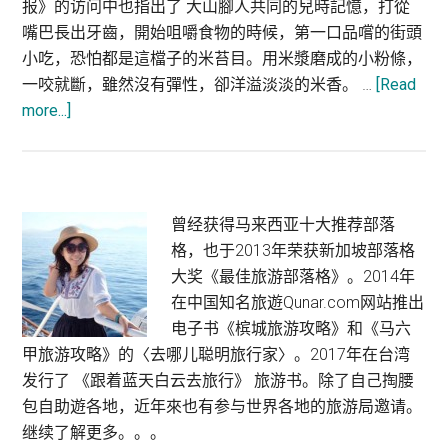
报》的访问中也指出了 大山腳人共同的兒時記憶，打從
嘴巴長出牙齒，開始咀嚼食物的時候，第一口品嚐的街頭
小吃，恐怕都是這檔子的米苔目。用米漿磨成的小粉條，
一咬就斷，雖然沒有彈性，卻洋溢淡淡的米香。 …
[Read
about
more...]
大
山
脚
美
Primary
曾经获得马来西亚十大推荐部落
食：
格，也于2013年荣获新加坡部落格
Sidebar
忠
大奖《最佳旅游部落格》。2014年
记
在中国知名旅遊Qunar.com网站推出
米
电子书《槟城旅游攻略》和《马六
台
甲旅游攻略》的〈去哪儿聪明旅行家〉。2017年在台湾
目
发行了 《跟着蓝天白云去旅行》 旅游书。除了自己掏腰
包自助遊各地，近年來也有参与世界各地的旅游局邀请。
继续了解更多。。。