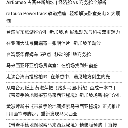
AirBorneo 古晋↔新加坡 | 经济舱 vs 商务舱全解析
reTouch PowerTrack 轨道插座 · 轻松解决卧室充电 3 大烦
恼！
台湾屏东旅游推介礼· 新加坡场· 展现观光与科技双重魅力
在亚洲大陆最南端寄一张明信片 · 新加坡圣淘沙
台湾豪华保姆车 5亮点 · 移动的陆地商务舱
马来西亚环亚机场贵宾室：在机场找到归宿感
走读台湾南投松柏岭 · 在茶香中，遇见地方创生的光
从电台到纸上 黄淑萍把《踏步马国小镇》画成一本书 |
《带着手绘地图探索马来西亚秘境》新加坡场新书推介礼
黄淑萍新书《带着手绘地图探索马来西亚秘境》正式推出
| 用画笔与脚步，重新发现马来西亚
《带着手绘地图探索马来西亚秘境》精装版预购 ｜直接